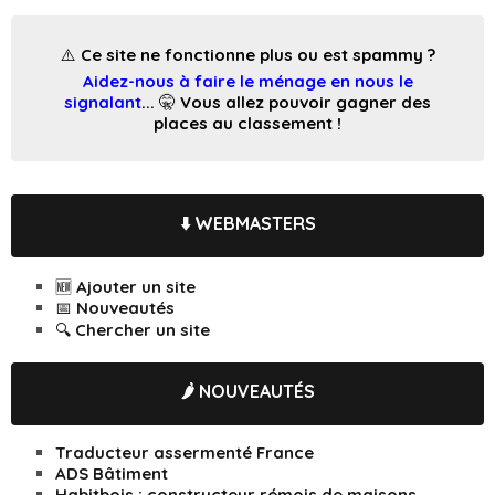
⚠️ Ce site ne fonctionne plus ou est spammy ?
Aidez-nous à faire le ménage en nous le
signalant
... 🤫 Vous allez pouvoir gagner des
places au classement !
⬇️ WEBMASTERS
🆕 Ajouter un site
📅 Nouveautés
🔍 Chercher un site
🌶️ NOUVEAUTÉS
Traducteur assermenté France
ADS Bâtiment
Habitbois : constructeur rémois de maisons