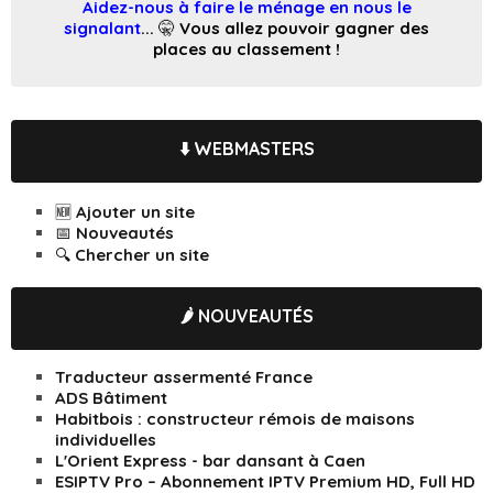
Aidez-nous à faire le ménage en nous le
signalant
... 🤫 Vous allez pouvoir gagner des
places au classement !
⬇️ WEBMASTERS
🆕 Ajouter un site
📅 Nouveautés
🔍 Chercher un site
🌶️ NOUVEAUTÉS
Traducteur assermenté France
ADS Bâtiment
Habitbois : constructeur rémois de maisons
individuelles
L'Orient Express - bar dansant à Caen
ESIPTV Pro – Abonnement IPTV Premium HD, Full HD