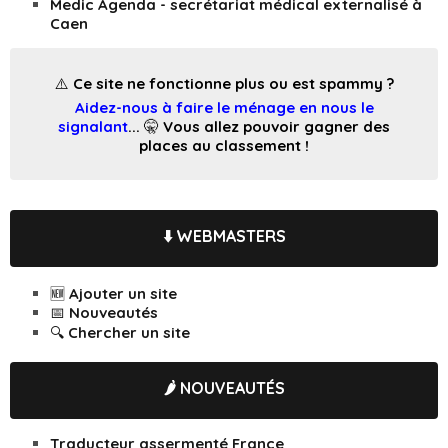
Medic Agenda - secrétariat médical externalisé à
Caen
⚠️ Ce site ne fonctionne plus ou est spammy ?
Aidez-nous à faire le ménage en nous le
signalant
... 🤫 Vous allez pouvoir gagner des
places au classement !
⬇️ WEBMASTERS
🆕 Ajouter un site
📅 Nouveautés
🔍 Chercher un site
🌶️ NOUVEAUTÉS
Traducteur assermenté France